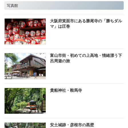
写真館
大阪府箕面市にある勝尾寺の「勝ちダル
マ」は圧巻
富山市街・初めての上高地・情緒漂う下
呂周遊の旅
貴船神社・鞍馬寺
安土城跡・彦根市の黒壁