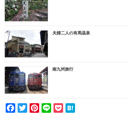
夫婦二人の有馬温泉
南九州旅行
F
T
Pi
Li
P
H
a
wi
nt
n
o
at
c
tt
er
e
ck
e