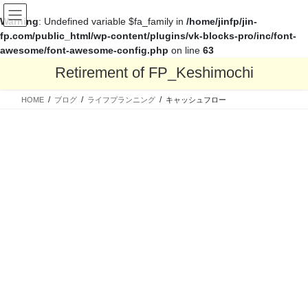
Warning
: Undefined variable $fa_family in
/home/jinfp/jin-
fp.com/public_html/wp-content/plugins/vk-blocks-pro/inc/font-
awesome/font-awesome-config.php
on line
63
コ
ナ
Retirement of FP_Keshimochi
ン
ビ
テ
ゲ
HOME
ブログ
ライフプランニング
キャッシュフロー
ン
ー
ツ
シ
へ
ョ
ス
ン
キ
に
ッ
移
プ
動