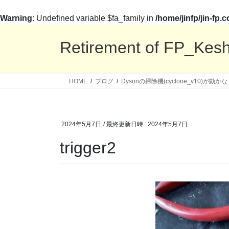
Warning
: Undefined variable $fa_family in
/home/jinfp/jin-fp
コ
ナ
ン
ビ
Retirement of FP_Kes
テ
ゲ
ン
ー
ツ
シ
HOME
ブログ
Dysonの掃除機(cyclone_v10)が
へ
ョ
ス
ン
キ
に
2024年5月7日
/ 最終更新日時 :
2024年5月7日
ッ
移
プ
動
trigger2