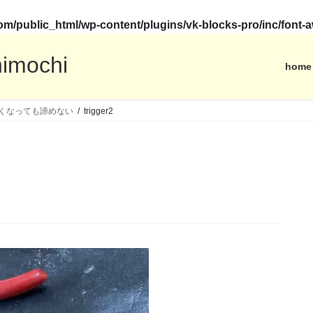
.com/public_html/wp-content/plugins/vk-blocks-pro/inc/fon
himochi
home
動かなくなっても諦めない
trigger2