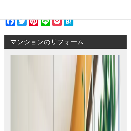
そういうときは、是非年金分割をして、少しでも将来のために備
えてください。
F
T
Pi
Li
P
H
a
wi
nt
n
o
at
c
tt
er
e
ck
e
マンションのリフォーム
e
er
e
et
n
b
st
a
o
o
k