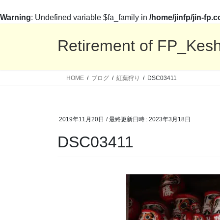
Warning
: Undefined variable $fa_family in
/home/jinfp/jin-fp
コ
ナ
ン
ビ
Retirement of FP_Kes
テ
ゲ
ン
ー
ツ
シ
HOME
ブログ
紅葉狩り
DSC03411
へ
ョ
ス
ン
キ
に
2019年11月20日
/ 最終更新日時 :
2023年3月18日
ッ
移
プ
動
DSC03411