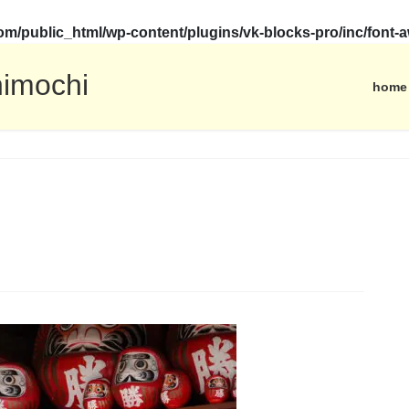
.com/public_html/wp-content/plugins/vk-blocks-pro/inc/fon
himochi
home