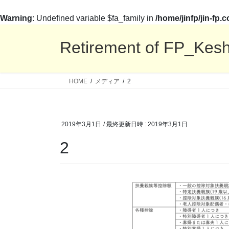
Warning
: Undefined variable $fa_family in
/home/jinfp/jin-fp
コ
ナ
ン
ビ
Retirement of FP_Kes
テ
ゲ
ン
ー
ツ
シ
HOME
メディア
2
へ
ョ
ス
ン
キ
に
2019年3月1日
/ 最終更新日時 :
2019年3月1日
ッ
移
プ
動
2