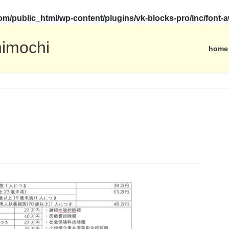
.com/public_html/wp-content/plugins/vk-blocks-pro/inc/fon
himochi
home