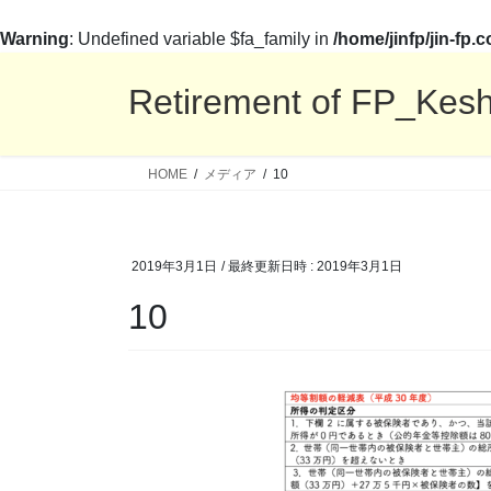
Warning
: Undefined variable $fa_family in
/home/jinfp/jin-fp
コ
ナ
ン
ビ
Retirement of FP_Kes
テ
ゲ
ン
ー
ツ
シ
HOME
メディア
10
へ
ョ
ス
ン
キ
に
2019年3月1日
/ 最終更新日時 :
2019年3月1日
ッ
移
プ
動
10