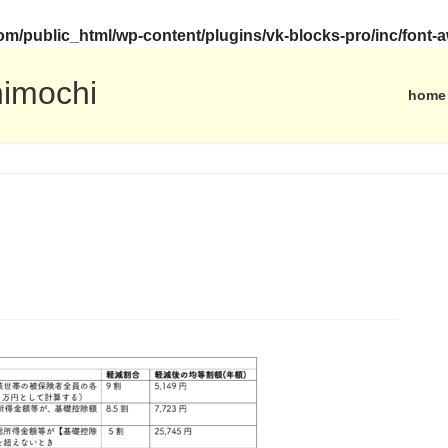
.com/public_html/wp-content/plugins/vk-blocks-pro/inc/fon
himochi
home